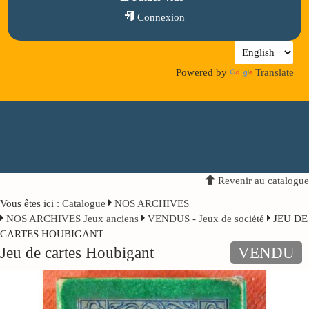
Connexion
Powered by
Translate
Revenir au catalogue
Vous êtes ici :
Catalogue
NOS ARCHIVES
NOS ARCHIVES Jeux anciens
VENDUS - Jeux de société
JEU DE
CARTES HOUBIGANT
Jeu de cartes Houbigant
VENDU