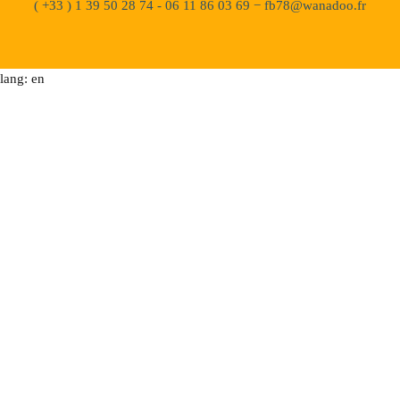
( +33 ) 1 39 50 28 74 - 06 11 86 03 69 − fb78@wanadoo.fr
lang: en