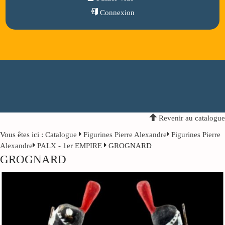
Connexion
Revenir au catalogue
Vous êtes ici :
Catalogue
Figurines Pierre Alexandre
Figurines Pierre
Alexandre
PALX - 1er EMPIRE
GROGNARD
GROGNARD